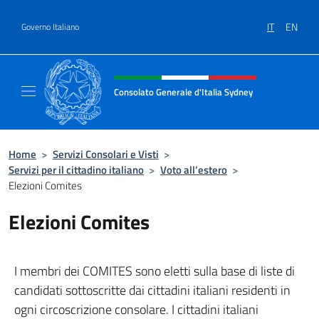
Salta al contenuto
IT
EN
Governo Italiano
Intestazione sito, social e menù
Consolato Generale d'Italia Sydney
Il sito ufficiale del Consolato Generale d'It
Home
>
Servizi Consolari e Visti
>
Servizi per il cittadino italiano
>
Voto all’estero
>
Elezioni Comites
Elezioni Comites
I membri dei COMITES sono eletti sulla base di liste di
candidati sottoscritte dai cittadini italiani residenti in
ogni circoscrizione consolare. I cittadini italiani