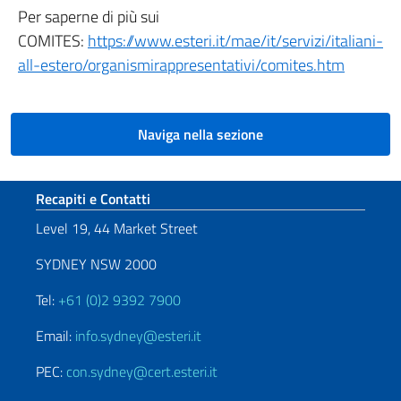
Per saperne di più sui
COMITES:
https://www.esteri.it/mae/it/servizi/italiani-
all-estero/organismirappresentativi/comites.htm
Naviga nella sezione
Sezione footer
Recapiti e Contatti
Level 19, 44 Market Street
SYDNEY NSW 2000
Tel:
+61 (0)2 9392 7900
Email:
info.sydney@esteri.it
PEC:
con.sydney@cert.esteri.it