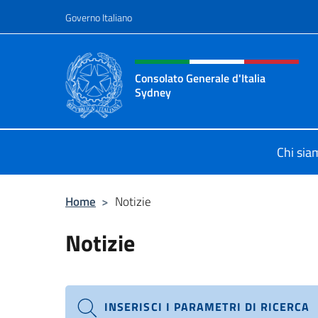
Salta al contenuto
Governo Italiano
Intestazione sito, social 
Consolato Generale d'Italia
Sydney
Il sito ufficiale del Consolato Gener
Chi sia
Home
>
Notizie
Notizie
INSERISCI I PARAMETRI DI RICERCA