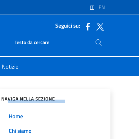
IT
EN
Seguici su:
Cerca nel sito
Ricerca sito live
Notizie
vidi sui Social Network
NAVIGA NELLA SEZIONE
Home
Chi siamo