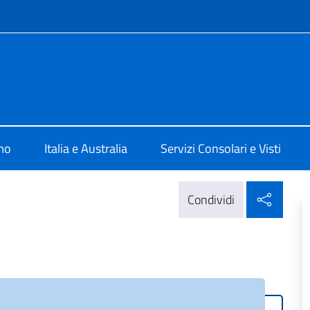
e menù
ale d'Italia Sydney
mo
Italia e Australia
Servizi Consolari e Visti
Condi
Condividi